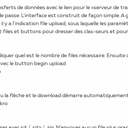
ferts de données avec le lien pour le «serveur de tra
de passe. L’interface est construit de façon simple. A
il y a l’indication file upload, sous laquelle les para
nt files et buttons pour dresser des clas-seurs et pou
iquer quel est le nombre de files nécessaire. Ensuite 
vec le button begin upload.
o
m ou la flèche et le download démarre automatiquement
kro
er avec sit / .sitx / .zip. N’envoyer aucun file plus g