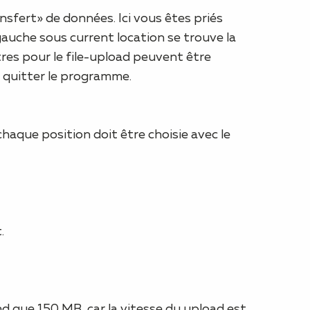
nsfert» de données. Ici vous êtes priés
 gauche sous current location se trouve la
mètres pour le file-upload peuvent être
r quitter le programme.
chaque position doit être choisie avec le
.
rand que 150 MB, car la vitesse du upload est