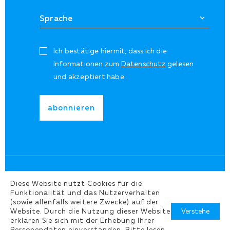
Ich bestätige hiermit, dass ich die
Informationen zum
Datenschutz
gelesen
und akzeptiert habe.
Diese Website nutzt Cookies für die
Funktionalität und das Nutzerverhalten
(sowie allenfalls weitere Zwecke) auf der
©Copyright 2026
Verstehe
Website. Durch die Nutzung dieser Website
erklären Sie sich mit der Erhebung Ihrer
Personendaten einverstanden. Bitte lesen