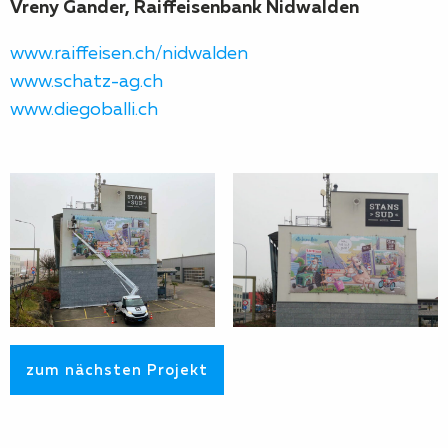
Vreny Gander, Raiffeisenbank Nidwalden
www.raiffeisen.ch/nidwalden
www.schatz-ag.ch
www.diegoballi.ch
zum nächsten Projekt